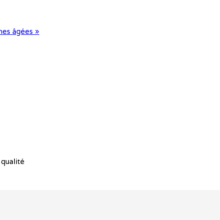
nes âgées »
qualité